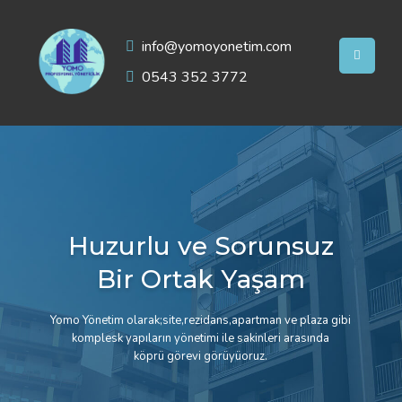
info@yomoyonetim.com
0543 352 3772
H
u
z
u
r
l
u
v
e
S
o
r
u
n
s
u
z
B
i
r
O
r
t
a
k
Y
a
ş
a
m
Yomo Yönetim olarak;site,rezidans,apartman ve plaza gibi
komplesk yapıların yönetimi ile sakinleri arasında
köprü görevi görüyüoruz.